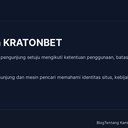
an KRATONBET
engunjung setuju mengikuti ketentuan penggunaan, batas
unjung dan mesin pencari memahami identitas situs, kebi
Blog
Tentang Kam