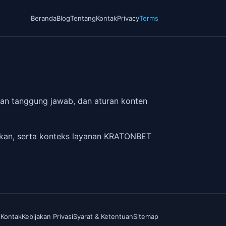
Beranda
Blog
Tentang
Kontak
Privacy
Terms
an tanggung jawab, dan aturan konten
jakan, serta konteks layanan KRATONBET
i
Kontak
Kebijakan Privasi
Syarat & Ketentuan
Sitemap