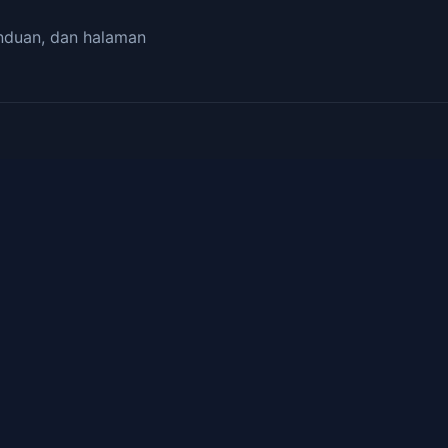
nduan, dan halaman